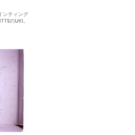
興的にペインティング
TSのUKI。